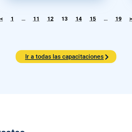
<
1
…
11
12
13
14
15
…
19
Ir a todas las capacitaciones