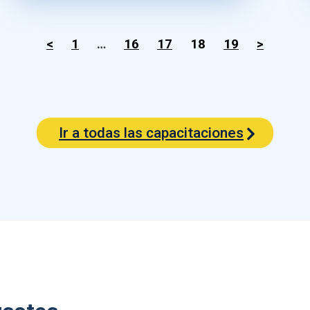
<
1
…
16
17
18
19
>
Ir a todas las capacitaciones