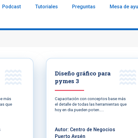
Podcast
Tutoriales
Preguntas
Mesa de ay
Diseño gráfico para
pymes 3
se más
Capacitación con conceptos base más
tas que
el detalle de todas las herramientas que
hoy en dia pueden poten…..
s
Autor: Centro de Negocios
Puerto Aysén