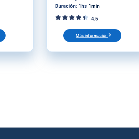
Duración:
1hs
1min
4.5
Más información