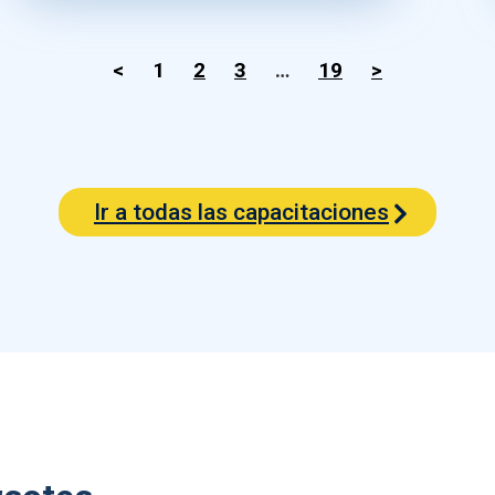
<
1
2
3
…
19
>
Ir a todas las capacitaciones