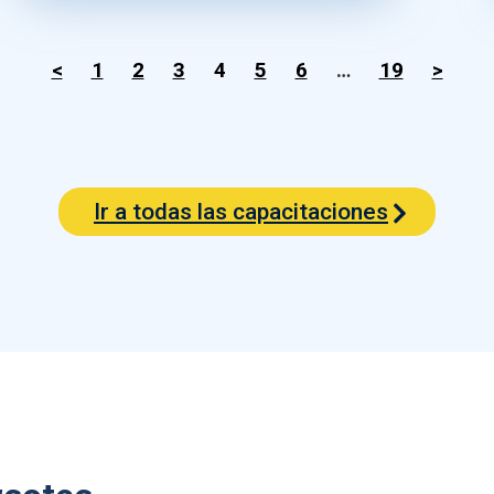
<
1
2
3
4
5
6
…
19
>
Ir a todas las capacitaciones