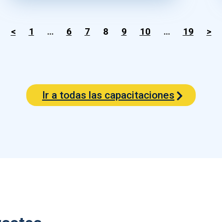
<
1
…
6
7
8
9
10
…
19
>
Ir a todas las capacitaciones