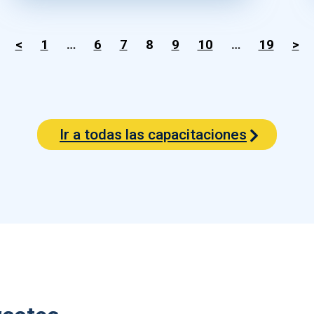
<
1
…
6
7
8
9
10
…
19
>
Ir a todas las capacitaciones