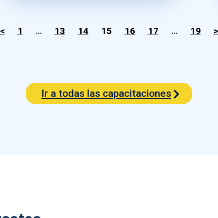
<
1
…
13
14
15
16
17
…
19
Ir a todas las capacitaciones