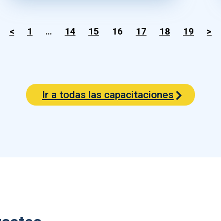
<
1
…
14
15
16
17
18
19
>
Ir a todas las capacitaciones