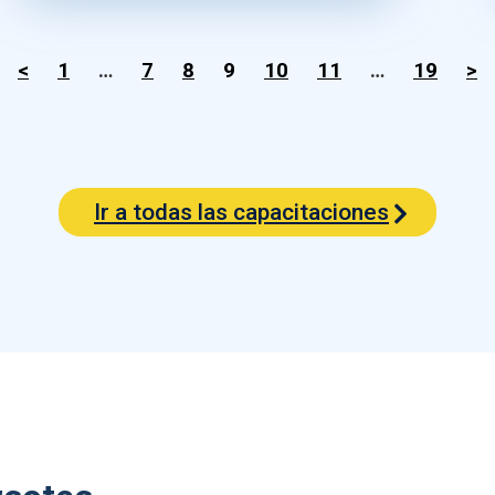
<
1
…
7
8
9
10
11
…
19
>
Ir a todas las capacitaciones